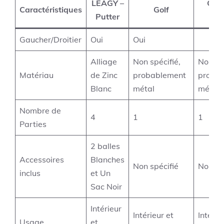
LEAGY –
Club
Caractéristiques
Golf
Putter
Pu
Gaucher/Droitier
Oui
Oui
Alliage
Non spécifié,
Non spé
Matériau
de Zinc
probablement
proba
Blanc
métal
métal
Nombre de
4
1
1
Parties
2 balles
Accessoires
Blanches
Non spécifié
Non sp
inclus
et Un
Sac Noir
Intérieur
Intérieur et
Intérie
Usage
et