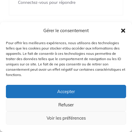
Connectez-vous pour répondre
Gérer le consentement
Jay
Pour offrir les meilleures expériences, nous utilisons des technologies
20/05/2024 à 11:10 am
telles que les cookies pour stocker et/ou accéder aux informations des
appareils. Le fait de consentir à ces technologies nous permettra de
traiter des données telles que le comportement de navigation ou les ID
uniques sur ce site. Le fait de ne pas consentir ou de retirer son
J’ai personnellement testé le putter de
consentement peut avoir un effet négatif sur certaines caractéristiques et
fonctions.
LEAGY sur le terrain et j’ai été impressionné
par sa polyvalence et sa facilité
Accepter
d’ajustement. Cela pourrait être un bon
choix pour les golfeurs cherchant à
Refuser
personnaliser leur matériel.
Voir les préférences
Connectez-vous pour répondre