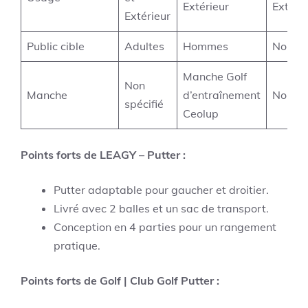
Extérieur
Extéri
Extérieur
Public cible
Adultes
Hommes
Non sp
Manche Golf
Non
Manche
d’entraînement
Non sp
spécifié
Ceolup
Points forts de LEAGY – Putter :
Putter adaptable pour gaucher et droitier.
Livré avec 2 balles et un sac de transport.
Conception en 4 parties pour un rangement
pratique.
Points forts de Golf | Club Golf Putter :