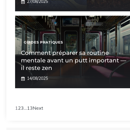
27/08/2025
GUIDES PRATIQUES
Comment préparer sa routine
mentale avant un putt important —
il reste zen
14/08/2025
1
2
3
…
13
Next