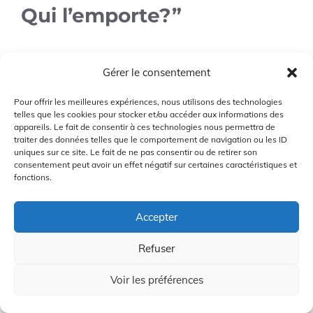
Qui l’emporte?”
Alex
Gérer le consentement
18/05/2024 à 10:31 am
Pour offrir les meilleures expériences, nous utilisons des technologies
telles que les cookies pour stocker et/ou accéder aux informations des
appareils. Le fait de consentir à ces technologies nous permettra de
traiter des données telles que le comportement de navigation ou les ID
Je préfère le Pack Golf Condor pour sa
uniques sur ce site. Le fait de ne pas consentir ou de retirer son
consentement peut avoir un effet négatif sur certaines caractéristiques et
polyvalence et son contrôle, parfait pour
fonctions.
améliorer mon jeu !
Accepter
Connectez-vous pour répondre
Refuser
Voir les préférences
Maxou