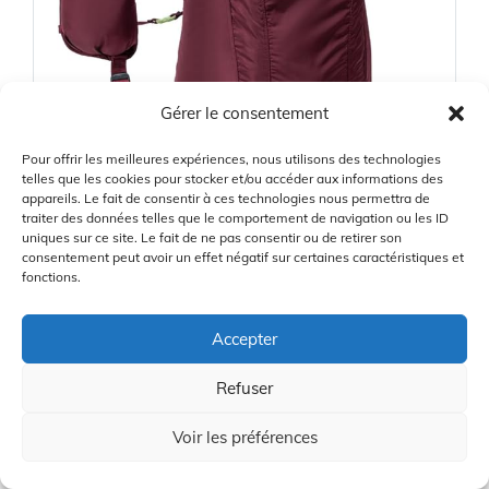
Gérer le consentement
Pour offrir les meilleures expériences, nous utilisons des technologies
telles que les cookies pour stocker et/ou accéder aux informations des
appareils. Le fait de consentir à ces technologies nous permettra de
Polyvalent pour voyages
8
traiter des données telles que le comportement de navigation ou les ID
uniques sur ce site. Le fait de ne pas consentir ou de retirer son
/10
et randonnées courtes
consentement peut avoir un effet négatif sur certaines caractéristiques et
EXPERT SCORE
fonctions.
Bon compromis entre compacité et
Accepter
fonctionnalité, il reste confortable grâce à ses
bretelles ergonomiques. Conçu pour durer dans
Refuser
un usage quotidien léger, il conviendra à la
majorité des sorties d'une journée.
Voir les préférences
View Price at Amazon.fr