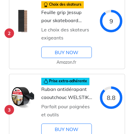
Choix des skateurs
Feuille grip Jessup
9
pour skateboard
résistante
Le choix des skateurs
2
exigeants
BUY NOW
Amazon.fr
Prise extra-adhérente
Ruban antidérapant
8.8
caoutchouc WELSTIK
souple
Parfait pour poignées
3
et outils
BUY NOW