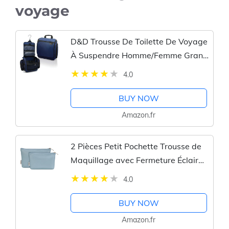
voyage
D&D Trousse De Toilette De Voyage
À Suspendre Homme/Femme Grand
Rangement Cosmétiques,
4.0
Maquillage, Articles De Toilette
BUY NOW
Amazon.fr
2 Pièces Petit Pochette Trousse de
Maquillage avec Fermeture Éclair
Sac à Cosmétiques Hydrofuge en
4.0
Cuir Végétalien pour Voyage, Bleu
(Brevet en Instance)
BUY NOW
Amazon.fr