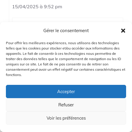
15/04/2025 à 9:52 pm
Gérer le consentement
Merci pour la suggestion ! C’est toujours
bien d’avoir d’autres options à considérer.
Pour offrir les meilleures expériences, nous utilisons des technologies
telles que les cookies pour stocker et/ou accéder aux informations des
appareils. Le fait de consentir à ces technologies nous permettra de
Connectez-vous pour répondre
traiter des données telles que le comportement de navigation ou les ID
uniques sur ce site. Le fait de ne pas consentir ou de retirer son
consentement peut avoir un effet négatif sur certaines caractéristiques et
fonctions.
Laisser un commentaire
Accepter
Vous devez
vous connecter
pour publier un
Refuser
commentaire.
Voir les préférences