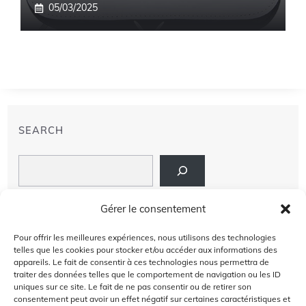
05/03/2025
SEARCH
Search
LIENS
Gérer le consentement
PRIVACY POLICY
Pour offrir les meilleures expériences, nous utilisons des technologies
telles que les cookies pour stocker et/ou accéder aux informations des
À PROPOS DE NOUS
appareils. Le fait de consentir à ces technologies nous permettra de
traiter des données telles que le comportement de navigation ou les ID
uniques sur ce site. Le fait de ne pas consentir ou de retirer son
AVIS DE NON-RESPONSABILITÉ
consentement peut avoir un effet négatif sur certaines caractéristiques et