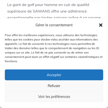
Le gant de golf pour homme en cuir de qualité
supérieure de SAWANS offre une adhérence
exceptionnelle par toutes saisons grâce à sa paume
antidérapante et extensible dans les quatre sens.
Gérer le consentement
Conçu pour être porté à la fois sur la main gauche
Pour offrir les meilleures expériences, nous utilisons des technologies
et droite, ce gant garantit une prise ferme et
telles que les cookies pour stocker et/ou accéder aux informations des
confortable du club, améliorant ainsi votre
appareils. Le fait de consentir à ces technologies nous permettra de
traiter des données telles que le comportement de navigation ou les ID
performance sur le terrain. Sa construction en cuir
uniques sur ce site. Le fait de ne pas consentir ou de retirer son
souple et ses trous d’aération améliorés assurent
consentement peut avoir un effet négatif sur certaines caractéristiques et
fonctions.
une respirabilité optimale, laissant vos mains
sèches et réactives même par temps doux. Ce gant
Accepter
de golf combine qualité, durabilité et confort pour
des parties sans souci.
Refuser
Voir les préférences
Qualité supérieure et élégance incomparable