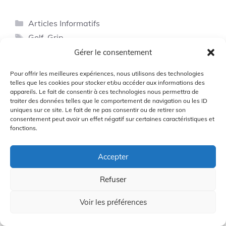
Catégories
Articles Informatifs
Étiquettes
Golf
,
Grip
Gérer le consentement
Pour offrir les meilleures expériences, nous utilisons des technologies
telles que les cookies pour stocker et/ou accéder aux informations des
appareils. Le fait de consentir à ces technologies nous permettra de
traiter des données telles que le comportement de navigation ou les ID
Top 6 Gants de
uniques sur ce site. Le fait de ne pas consentir ou de retirer son
consentement peut avoir un effet négatif sur certaines caractéristiques et
Golf Qui
fonctions.
Révolutionneront
Votre Jeu!
Accepter
Refuser
Quelles sont les
Voir les préférences
règles de base de
l’étiquette au golf?