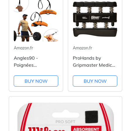
Amazon.fr
Amazon.fr
Angles90 -
ProHands by
Poignées
Gripmaster Medical
d'entraînement
Appareil
Dynamique fixable
d’entraînement des
BUY NOW
BUY NOW
sur Les Barres de
doigts
Traction, Les
haltères, Les
Machines à tirages
et Les rameurs -
Made in Italy