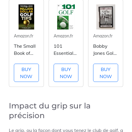
Amazon.fr
Amazon.fr
Amazon.fr
The Small
101
Bobby
Book of
Essential
Jones Golf
Million
Tips: Golf:
Tips
Dollar Golf
Breaks
BUY
BUY
BUY
Tips: 54 of
Down the
NOW
NOW
NOW
the Most
Subject
Game
into 101
Changing
Easy-to-
Golf
Grasp Tips
Impact du grip sur la
Secrets
précision
EVERY
Golfer
Le grip, ou la façon dont vous tenez le club de golf, a
Needs to