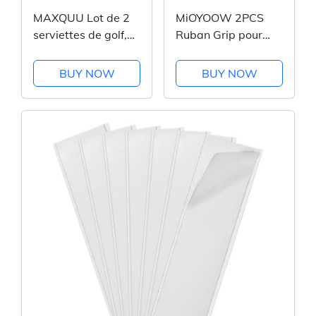
MAXQUU Lot de 2
MiOYOOW 2PCS
serviettes de golf,
Ruban Grip pour
serviettes de golf en
Club de Golf,
microfibre,
Poignées de Club de
BUY NOW
BUY NOW
serviettes gaufrées,
Golf Antidérapantes
serviettes de golf
pour Tous Clubs et
avec repose-câble,
Toutes Tailles
accessoires de
golf,...