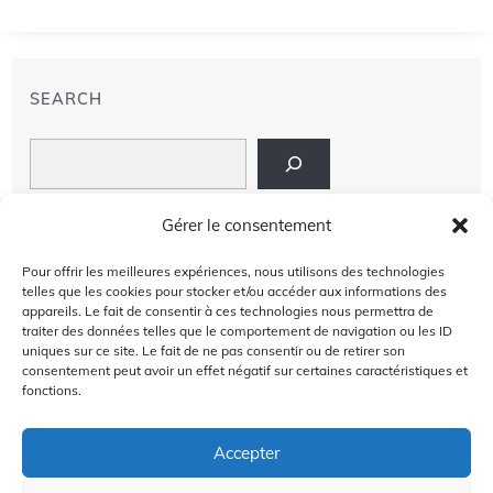
SEARCH
Search
LIENS
Gérer le consentement
PRIVACY POLICY
Pour offrir les meilleures expériences, nous utilisons des technologies
telles que les cookies pour stocker et/ou accéder aux informations des
À PROPOS DE NOUS
appareils. Le fait de consentir à ces technologies nous permettra de
traiter des données telles que le comportement de navigation ou les ID
uniques sur ce site. Le fait de ne pas consentir ou de retirer son
AVIS DE NON-RESPONSABILITÉ
consentement peut avoir un effet négatif sur certaines caractéristiques et
fonctions.
CONTACT US
Accepter