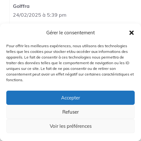
Golffra
24/02/2025 à 5:39 pm
Gérer le consentement
C’est vrai que certaines personnes
Pour offrir les meilleures expériences, nous utilisons des technologies
peuvent avoir du mal avec le slip-on, mais
telles que les cookies pour stocker et/ou accéder aux informations des
j’ai trouvé que ça s’assouplit avec le
appareils. Le fait de consentir à ces technologies nous permettra de
traiter des données telles que le comportement de navigation ou les ID
temps. Mais tu as raison, ça dépend des
uniques sur ce site. Le fait de ne pas consentir ou de retirer son
pieds !
consentement peut avoir un effet négatif sur certaines caractéristiques et
fonctions.
Connectez-vous pour répondre
Accepter
Refuser
Voir les préférences
Sage Mentor
28/02/2025 à 8:36 am