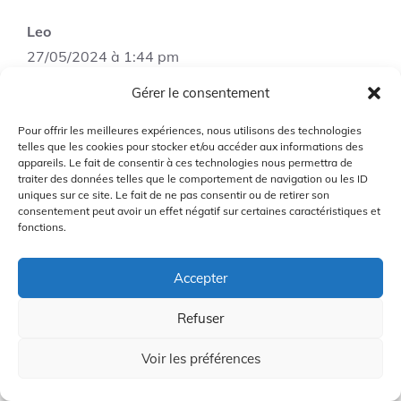
Leo
27/05/2024 à 1:44 pm
Gérer le consentement
Pourriez-vous donner plus de détails sur la
Pour offrir les meilleures expériences, nous utilisons des technologies
telles que les cookies pour stocker et/ou accéder aux informations des
durabilité des PUMA Grip Fusion 2.0? C’est
appareils. Le fait de consentir à ces technologies nous permettra de
un critère important pour moi lors de l’achat
traiter des données telles que le comportement de navigation ou les ID
uniques sur ce site. Le fait de ne pas consentir ou de retirer son
de chaussures de golf.
consentement peut avoir un effet négatif sur certaines caractéristiques et
fonctions.
Connectez-vous pour répondre
Accepter
Refuser
Golffra
28/05/2024 à 6:15 am
Voir les préférences