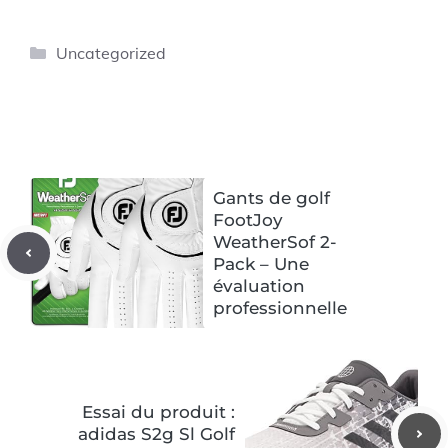
Catégories
Uncategorized
Gants de golf
FootJoy
WeatherSof 2-
Pack – Une
évaluation
professionnelle
Essai du produit :
adidas S2g Sl Golf