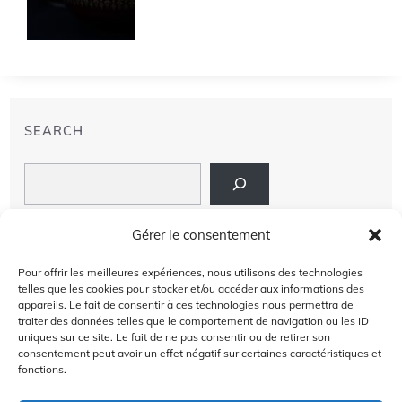
SEARCH
Search
LIENS
Gérer le consentement
PRIVACY POLICY
Pour offrir les meilleures expériences, nous utilisons des technologies
telles que les cookies pour stocker et/ou accéder aux informations des
À PROPOS DE NOUS
appareils. Le fait de consentir à ces technologies nous permettra de
traiter des données telles que le comportement de navigation ou les ID
uniques sur ce site. Le fait de ne pas consentir ou de retirer son
AVIS DE NON-RESPONSABILITÉ
consentement peut avoir un effet négatif sur certaines caractéristiques et
fonctions.
CONTACT US