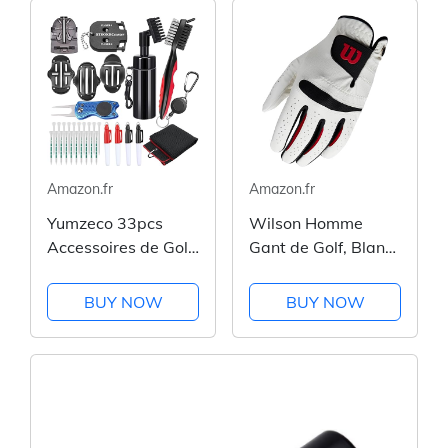
Amazon.fr
Amazon.fr
Yumzeco 33pcs
Wilson Homme
Accessoires de Golf,
Gant de Golf, Blanc,
Golf Brosse
Feel Plus
Nettoyage Club,
BUY NOW
BUY NOW
Golf Chiffon en
Microfibre, Golf
Tees, Golf Outil
Divot, Golf Outil
d'Alignement de
Balle,...