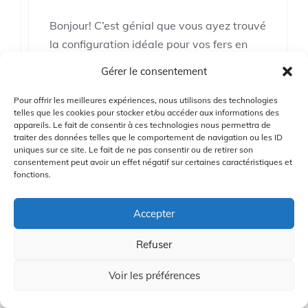
Bonjour! C’est génial que vous ayez trouvé
la configuration idéale pour vos fers en
expérimentant différentes positions de
Gérer le consentement
poids. L’expérimentation est en effet
essentielle pour personnaliser vos clubs
Pour offrir les meilleures expériences, nous utilisons des technologies
telles que les cookies pour stocker et/ou accéder aux informations des
selon vos besoins. Continuez à explorer et
appareils. Le fait de consentir à ces technologies nous permettra de
à ajuster pour optimiser vos
traiter des données telles que le comportement de navigation ou les ID
uniques sur ce site. Le fait de ne pas consentir ou de retirer son
performances!
consentement peut avoir un effet négatif sur certaines caractéristiques et
fonctions.
Connectez-vous pour répondre
Accepter
Refuser
Léo
Voir les préférences
21/05/2024 à 11:17 pm