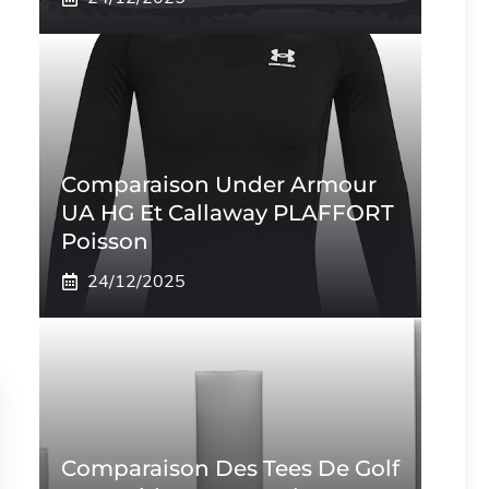
Comparaison Under Armour
UA HG Et Callaway PLAFFORT
Poisson
24/12/2025
Comparaison Des Tees De Golf