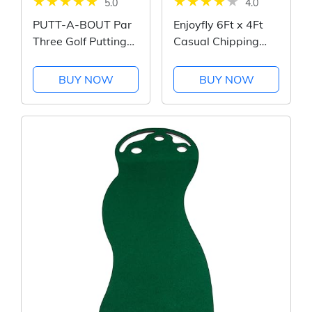
5.0
4.0
PUTT-A-BOUT Par
Enjoyfly 6Ft x 4Ft
Three Golf Putting
Casual Chipping
Green (3' x 9')
Golf Game Mat,Golf
Game Mat for
BUY NOW
BUY NOW
Adults Kids,Indoor
Outdoor Backyard
Golf Game Putting
Green,Mini Golf Set
Outdoor Toy...