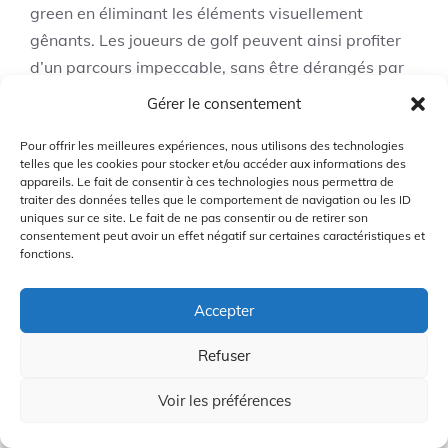
green en éliminant les éléments visuellement
gênants. Les joueurs de golf peuvent ainsi profiter
d’un parcours impeccable, sans être dérangés par
la présence d’équipements d’irrigation.
Gérer le consentement
Efficacité accrue
Pour offrir les meilleures expériences, nous utilisons des technologies
telles que les cookies pour stocker et/ou accéder aux informations des
appareils. Le fait de consentir à ces technologies nous permettra de
En irriguant directement les racines des herbes,
traiter des données telles que le comportement de navigation ou les ID
l’irrigation sous-surface permet une absorption plus
uniques sur ce site. Le fait de ne pas consentir ou de retirer son
consentement peut avoir un effet négatif sur certaines caractéristiques et
efficace de l’eau. Cela favorise la croissance saine
fonctions.
de l’herbe et permet de maintenir la qualité du
green de manière optimale. De plus, cette méthode
Accepter
garantit une répartition uniforme de l’eau, évitant
ainsi les problèmes d’inondation ou de sécheresse
Refuser
localisées.
Voir les préférences
Points à considérer avant