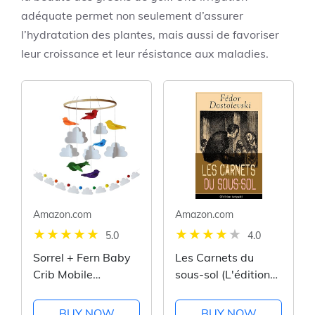
adéquate permet non seulement d’assurer
l’hydratation des plantes, mais aussi de favoriser
leur croissance et leur résistance aux maladies.
Amazon.com
Amazon.com
5.0
4.0
Sorrel + Fern Baby
Les Carnets du
Crib Mobile
sous-sol (L'édition
(Rainbow Birds in
intégrale):
The Clouds,
Mémoires écrites
BUY NOW
BUY NOW