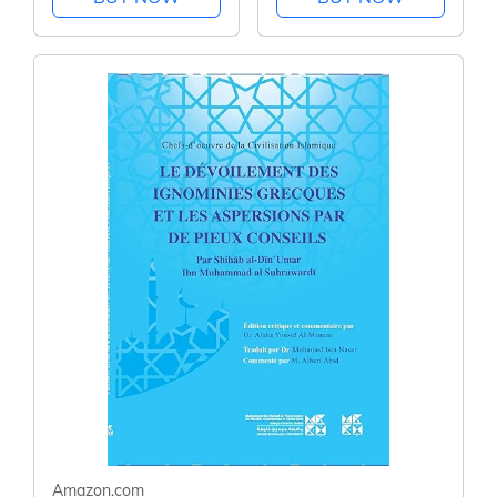
w/Garland) - Felt
dans un souterrain
Nursery Ceiling
(French Edition)
Decoration and
Baby Shower for
Girls & Boys
Amazon.com