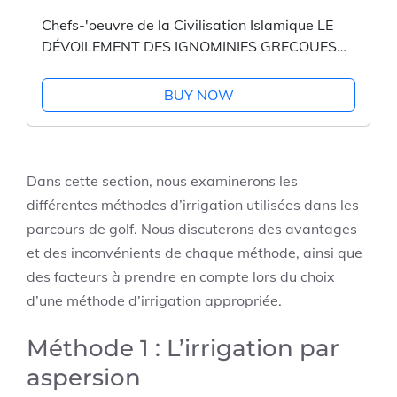
Chefs-'oeuvre de la Civilisation Islamique LE
DÉVOILEMENT DES IGNOMINIES GRECOUES
ET LES ASPERSIONS PAR DE PIEUX CONSEILS:
Par Shihab al-Din' Umar Ibn...
BUY NOW
Dans cette section, nous examinerons les
différentes méthodes d’irrigation utilisées dans les
parcours de golf. Nous discuterons des avantages
et des inconvénients de chaque méthode, ainsi que
des facteurs à prendre en compte lors du choix
d’une méthode d’irrigation appropriée.
Méthode 1 : L’irrigation par
aspersion