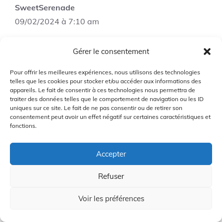
SweetSerenade
09/02/2024 à 7:10 am
Gérer le consentement
Ce porte-clubs serait parfait pour moi, car
Pour offrir les meilleures expériences, nous utilisons des technologies
j’aime garder mes clubs de golf bien
telles que les cookies pour stocker et/ou accéder aux informations des
organisés et accessibles. J’apprécie
appareils. Le fait de consentir à ces technologies nous permettra de
traiter des données telles que le comportement de navigation ou les ID
également son design élégant qui ajoutera
uniques sur ce site. Le fait de ne pas consentir ou de retirer son
une touche de classe à mon espace de golf
consentement peut avoir un effet négatif sur certaines caractéristiques et
fonctions.
à domicile.
Accepter
Connectez-vous pour répondre
Refuser
Voir les préférences
DazzlingRhythm