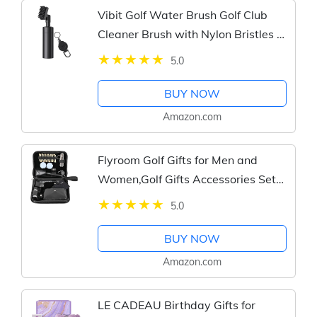
Vibit Golf Water Brush Golf Club
Cleaner Brush with Nylon Bristles &
Leak-Proof Water Spray Bottle for 5
5.0
Ounces of Water Club Head Groove
Golf Ball Shoe...
BUY NOW
Amazon.com
Flyroom Golf Gifts for Men and
Women,Golf Gifts Accessories Set
Including Luxury Leather Case, Golf
5.0
Balls,Golf Ball Clamp, Rangefinder,
Golf Towel,Golf Tees,...
BUY NOW
Amazon.com
LE CADEAU Birthday Gifts for