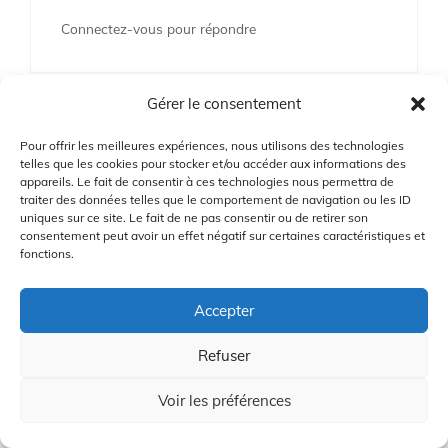
Connectez-vous pour répondre
Gérer le consentement
Butterfly
Pour offrir les meilleures expériences, nous utilisons des technologies
telles que les cookies pour stocker et/ou accéder aux informations des
25/02/2024 à 1:24 pm
appareils. Le fait de consentir à ces technologies nous permettra de
traiter des données telles que le comportement de navigation ou les ID
uniques sur ce site. Le fait de ne pas consentir ou de retirer son
consentement peut avoir un effet négatif sur certaines caractéristiques et
fonctions.
Ce produit semble très convivial et facile à
utiliser avec sa pompe-presse pour
vaporiser l’eau. J’aime l’idée d’avoir une
Accepter
bouteille de pulvérisation intégrée, cela
Refuser
rend le nettoyage des clubs plus pratique.
Voir les préférences
Connectez-vous pour répondre