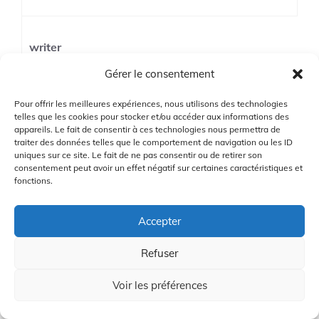
writer
22/02/2024 à 3:38 am
Gérer le consentement
Pour offrir les meilleures expériences, nous utilisons des technologies
telles que les cookies pour stocker et/ou accéder aux informations des
Je suis désolé d’entendre que vous avez
appareils. Le fait de consentir à ces technologies nous permettra de
traiter des données telles que le comportement de navigation ou les ID
rencontré des problèmes avec les clubs
uniques sur ce site. Le fait de ne pas consentir ou de retirer son
gauchers. J’ai personnellement utilisé
consentement peut avoir un effet négatif sur certaines caractéristiques et
fonctions.
l’outil avec des clubs gauchers sans aucun
problème. Cependant, chaque expérience
Accepter
peut être différente. Avez-vous essayé de
contacter le service client pour obtenir de
Refuser
l’aide ?
Voir les préférences
Connectez-vous pour répondre