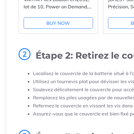
lot de 10, Power on Demand,
Précision, S
Lithium, 3V, emballage
T1 T2 T3 T
sécurisé pour les enfants, pour
T10 T15 T20
BUY NOW
appareils Smart Home, clés de
Triwing Y00
voitures...
iphone,...
2
Étape 2: Retirez le c
Localisez le couvercle de la batterie situé à l’
Utilisez un tournevis plat pour dévisser les v
Soulevez délicatement le couvercle pour acc
Remplacez les piles usagées par de nouvelles 
Refermez le couvercle en vissant les vis dans 
Assurez-vous que le couvercle est bien fixé pou