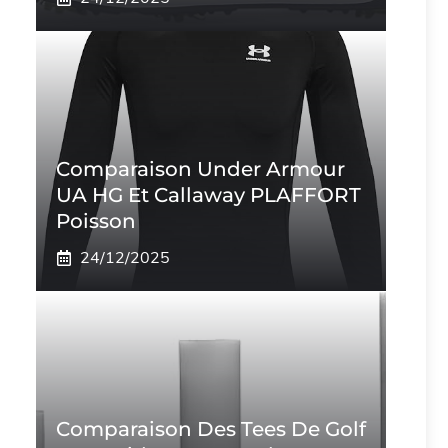
Comparaison Under Armour
UA HG Et Callaway PLAFFORT
Poisson
24/12/2025
Comparaison Des Tees De Golf