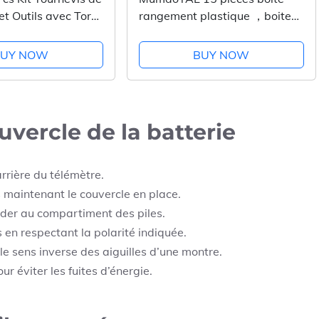
et Outils avec Torx
rangement plastique ，boite
4 T5, T6 T7 T8 T9
de rangement，petite boite de
, Etoile P2/P5/P6,
rangement ，adaptées pour
BUY NOW
BUY NOW
0, etc, pour
ranger de petits objets, des
petites perles et des...
ouvercle de la batterie
arrière du télémètre.
is maintenant le couvercle en place.
éder au compartiment des piles.
en respectant la polarité indiquée.
le sens inverse des aiguilles d’une montre.
r éviter les fuites d’énergie.