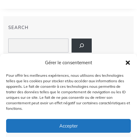
SEARCH
Search
LIENS
Gérer le consentement
PRIVACY POLICY
Pour offrir les meilleures expériences, nous utilisons des technologies
telles que les cookies pour stocker et/ou accéder aux informations des
À PROPOS DE NOUS
appareils. Le fait de consentir à ces technologies nous permettra de
traiter des données telles que le comportement de navigation ou les ID
uniques sur ce site. Le fait de ne pas consentir ou de retirer son
AVIS DE NON-RESPONSABILITÉ
consentement peut avoir un effet négatif sur certaines caractéristiques et
fonctions.
CONTACT US
Accepter