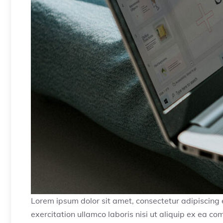
Lorem ipsum dolor sit amet, consectetur adipiscing 
exercitation ullamco laboris nisi ut aliquip ex ea 