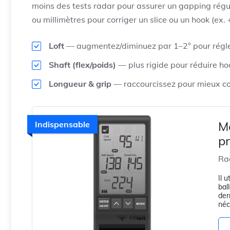
moins des tests radar pour assurer un gapping réguli
ou millimètres pour corriger un slice ou un hook (ex. 
Loft
— augmentez/diminuez par 1–2° pour régler
Shaft (flex/poids)
— plus rigide pour réduire ho
Longueur & grip
— raccourcissez pour mieux cont
M
Indispensable
pr
Ra
Il 
bal
der
néc