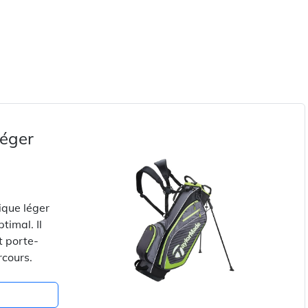
léger
ique léger
timal. Il
t porte-
rcours.