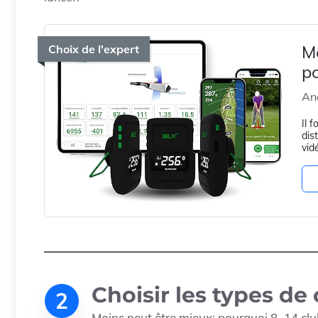
M
Choix de l'expert
po
Ana
Il 
dis
vid
Choisir les types de
2
Moins peut être mieux: pourquoi 8–14 clu