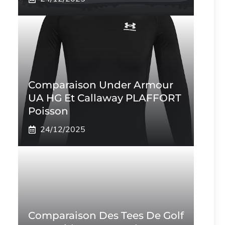
Comparaison Under Armour
UA HG Et Callaway PLAFFORT
Poisson
24/12/2025
Comparaison Des Tees De Golf