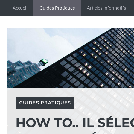
Aller
Accueil
Guides Pratiques
Articles Informatifs
au
contenu
GUIDES PRATIQUES
HOW TO.. IL SÉL