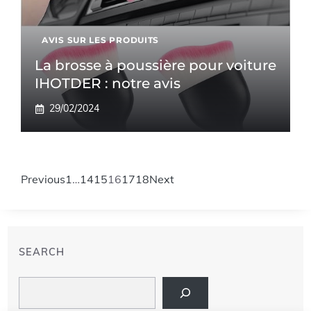
AVIS SUR LES PRODUITS
La brosse à poussière pour voiture
IHOTDER : notre avis
29/02/2024
Previous
1
…
14
15
16
17
18
Next
SEARCH
Search