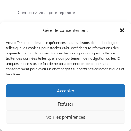
Connectez-vous pour répondre
Gérer le consentement
writer
Pour offrir les meilleures expériences, nous utilisons des technologies
31/03/2024 à 10:05 am
telles que les cookies pour stocker et/ou accéder aux informations des
appareils. Le fait de consentir à ces technologies nous permettra de
traiter des données telles que le comportement de navigation ou les ID
uniques sur ce site. Le fait de ne pas consentir ou de retirer son
consentement peut avoir un effet négatif sur certaines caractéristiques et
Je suis ravi d’apprendre que vous êtes
fonctions.
satisfait de vos gants de golf TaylorMade
Stratus Tech ! Merci d’avoir partagé votre
Accepter
expérience positive avec nous.
Refuser
Connectez-vous pour répondre
Voir les préférences