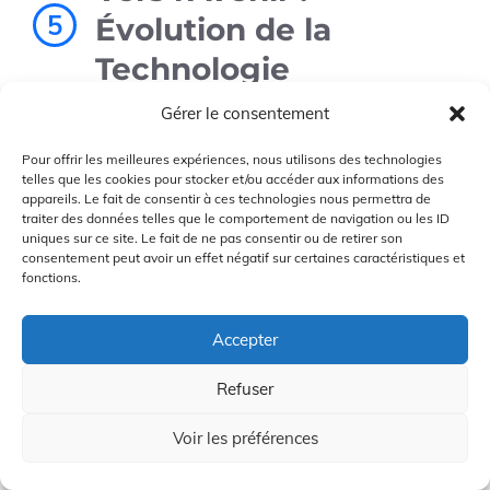
5
Évolution de la
Technologie
Gérer le consentement
L’avenir de la technologie d’optimisation des
Pour offrir les meilleures expériences, nous utilisons des technologies
déplacements est empreint de promesses
telles que les cookies pour stocker et/ou accéder aux informations des
audacieuses, le tout soutenu par des avancées
appareils. Le fait de consentir à ces technologies nous permettra de
traiter des données telles que le comportement de navigation ou les ID
significatives en matière d’intelligence artificielle et
uniques sur ce site. Le fait de ne pas consentir ou de retirer son
de réseaux interconnectés de véhicules. Alors que
consentement peut avoir un effet négatif sur certaines caractéristiques et
fonctions.
les outils d’optimisation actuels s’appuient sur des
données en temps réel pour améliorer les trajets, le
Accepter
panorama s’annonce encore plus captivant avec
l’émergence de nouvelles technologies.
Refuser
Intelligence Artificielle et
Voir les préférences
Apprentissage Automatique