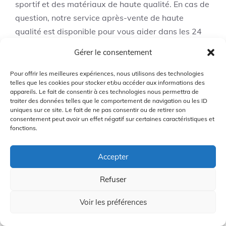
sportif et des matériaux de haute qualité. En cas de
question, notre service après-vente de haute
qualité est disponible pour vous aider dans les 24
heures et pour vous proposer des solutions de
Gérer le consentement
remplacement ou de remboursement gratuits.
Profitez de la qualité BOEBIZ pour vos besoins en
Pour offrir les meilleures expériences, nous utilisons des technologies
telles que les cookies pour stocker et/ou accéder aux informations des
chaussures de sport!
appareils. Le fait de consentir à ces technologies nous permettra de
traiter des données telles que le comportement de navigation ou les ID
uniques sur ce site. Le fait de ne pas consentir ou de retirer son
Confort ultime sur le parcours
consentement peut avoir un effet négatif sur certaines caractéristiques et
fonctions.
Dessus respirant en maille fraîche
Accepter
Doublure douce et respirante
Refuser
Forte force d’amortissement
Voir les préférences
Semelle antidérapante
Service après-vente de haute qualité