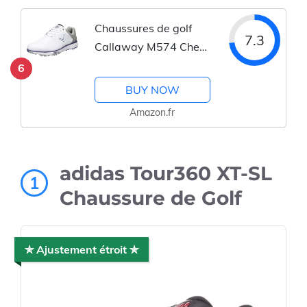
Chaussures de golf
7.3
Callaway M574 Chev
Mulligan
6
BUY NOW
Amazon.fr
adidas Tour360 XT-SL
1
Chaussure de Golf
✯ Ajustement étroit ✯