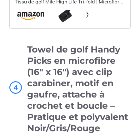
Tissu de golf Mile High Life Tri-fold | Microfibre
Premium | Motif gaufré | Avec mousqueton
robuste | Serviette de golf noire pour hommes
et femmes | 16”x21”
Towel de golf Handy
Picks en microfibre
(16" x 16") avec clip
carabiner, motif en
4
gaufre, attache à
crochet et boucle –
Pratique et polyvalent
Noir/Gris/Rouge