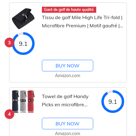
Gant de golf de haute qualité
Tissu de golf Mile High Life Tri-fold |
Microfibre Premium | Motif gaufré |
Avec mousqueton robuste |
Serviette de golf noire pour hommes
3
9.1
et femmes | 16”x21”
BUY NOW
Amazon.com
Towel de golf Handy
9.1
Picks en microfibre
(16" x 16") avec clip
4
carabiner, motif en
BUY NOW
gaufre, attache à
Amazon.com