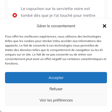
Le capuchon sur la serviette noire est
tombé dès que je l’ai touché pour mettre
le mousqueton à travers le trou
Gérer le consentement
La couleur déteint, ne pas laver avec
Pour offrir les meilleures expériences, nous utilisons des technologies
d’autres couleurs ou du blanc
telles que les cookies pour stocker et/ou accéder aux informations des
appareils. Le fait de consentir à ces technologies nous permettra de
traiter des données telles que le comportement de navigation ou les ID
uniques sur ce site. Le fait de ne pas consentir ou de retirer son
consentement peut avoir un effet négatif sur certaines caractéristiques et
Nous vous présentons le Handy Picks Microfiber
fonctions.
Golf Towel (16″ X 16″) avec un clip de mousqueton,
une fermeture à boucle et crochet et un motif gaufré
Accepter
– le serviette de nettoyage de golf pratique en
noir/gris/rouge. Cette serviette de golf pratique est
Refuser
conçue pour être facilement transportable et se
Voir les préférences
glisse parfaitement dans votre poche. Vous pouvez
l’emporter avec vous sur le parcours afin de