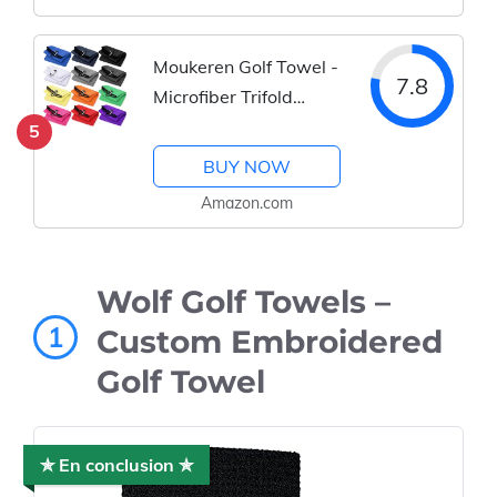
crochet et boucle -
Pratique et polyvalent
Noir/Gris/Rouge
Moukeren Golf Towel -
7.8
Microfiber Trifold
16x24 Inch with
5
Heavy Duty Clip
BUY NOW
Amazon.com
Wolf Golf Towels –
1
Custom Embroidered
Golf Towel
✯ En conclusion ✯