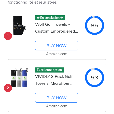
fonctionnalité et leur style.
✯ En conclusion ✯
Wolf Golf Towels -
9.6
Custom Embroidered
1
Golf Towel
BUY NOW
Amazon.com
Excellente option
VIVIDLY 3 Pack Golf
9.3
Towels, Microfiber
2
Waffle Pattern - Black,
Blue and Gray
BUY NOW
Amazon.com