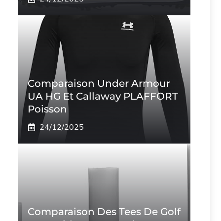
Comparaison Under Armour
UA HG Et Callaway PLAFFORT
Poisson
24/12/2025
Comparaison Des Tees De Golf