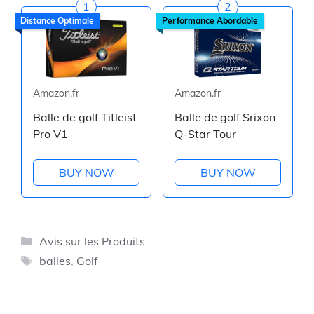
1
2
Distance Optimale
Performance Abordable
Amazon.fr
Amazon.fr
Balle de golf Titleist
Balle de golf Srixon
Pro V1
Q-Star Tour
BUY NOW
BUY NOW
Catégories
Avis sur les Produits
Étiquettes
balles
,
Golf