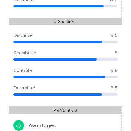
Q-Star Srixon
Distance
8.5
Sensibilité
8
Contrôle
8.8
Durabilité
8.5
Pro V1 Titleist
Avantages