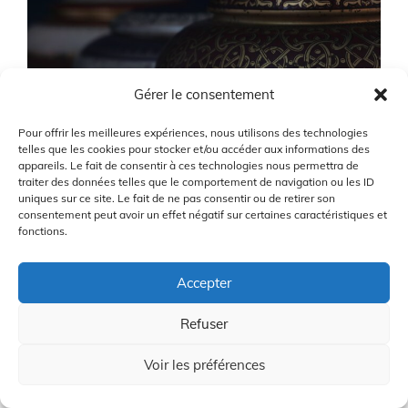
Gérer le consentement
Pour offrir les meilleures expériences, nous utilisons des technologies
telles que les cookies pour stocker et/ou accéder aux informations des
Caddy Pro Vs Caddy Traditionnel
appareils. Le fait de consentir à ces technologies nous permettra de
traiter des données telles que le comportement de navigation ou les ID
24/12/2025
uniques sur ce site. Le fait de ne pas consentir ou de retirer son
consentement peut avoir un effet négatif sur certaines caractéristiques et
fonctions.
Chaussures de sport PUMA :
Accepter
Performance et style au rendez-
vous !
Refuser
24/12/2025
Voir les préférences