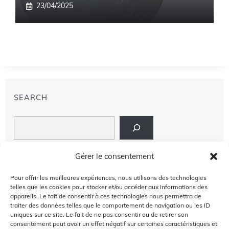
23/04/2025
SEARCH
Search
LIENS
Gérer le consentement
PRIVACY POLICY
Pour offrir les meilleures expériences, nous utilisons des technologies
telles que les cookies pour stocker et/ou accéder aux informations des
À PROPOS DE NOUS
appareils. Le fait de consentir à ces technologies nous permettra de
traiter des données telles que le comportement de navigation ou les ID
uniques sur ce site. Le fait de ne pas consentir ou de retirer son
AVIS DE NON-RESPONSABILITÉ
consentement peut avoir un effet négatif sur certaines caractéristiques et