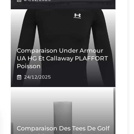
Comparaison Under Armour
UA HG Et Callaway PLAFFORT
Poisson
24/12/2025
Comparaison Des Tees De Golf