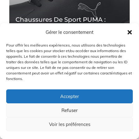
Chaussures De Sport PUMA :
Performance Et Style Au Rendez-
Gérer le consentement
Vous !
Pour offrir les meilleures expériences, nous utilisons des technologies
24/12/2025
telles que les cookies pour stocker et/ou accéder aux informations des
appareils. Le fait de consentir à ces technologies nous permettra de
traiter des données telles que le comportement de navigation ou les ID
uniques sur ce site. Le fait de ne pas consentir ou de retirer son
consentement peut avoir un effet négatif sur certaines caractéristiques et
fonctions.
Accepter
Refuser
Comparaison Under Armour UA
HG Et Callaway PLAFFORT
Voir les préférences
Poisson