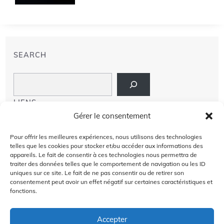
SEARCH
Search
LIENS
Gérer le consentement
PRIVACY POLICY
Pour offrir les meilleures expériences, nous utilisons des technologies
telles que les cookies pour stocker et/ou accéder aux informations des
À PROPOS DE NOUS
appareils. Le fait de consentir à ces technologies nous permettra de
traiter des données telles que le comportement de navigation ou les ID
uniques sur ce site. Le fait de ne pas consentir ou de retirer son
AVIS DE NON-RESPONSABILITÉ
consentement peut avoir un effet négatif sur certaines caractéristiques et
fonctions.
CONTACT US
Accepter