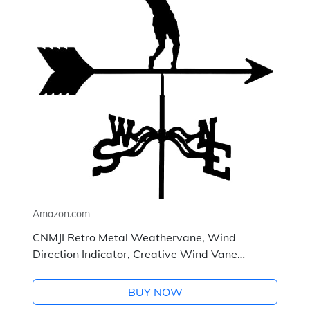
Amazon.com
CNMJI Retro Metal Weathervane, Wind
Direction Indicator, Creative Wind Vane
Weather Vane Professionnel Measuring Tool for
Roof Garden Mount Yard Decor
BUY NOW