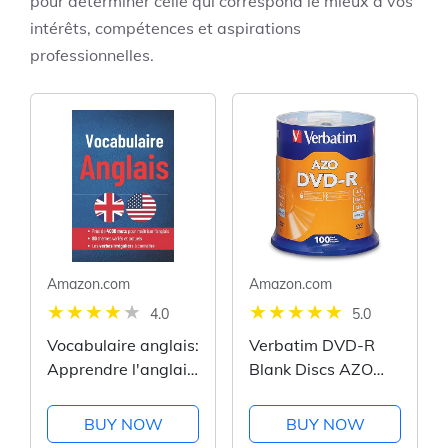
pour déterminer celle qui correspond le mieux à vos
intérêts, compétences et aspirations
professionnelles.
Amazon.com
Amazon.com
4.0
5.0
Vocabulaire anglais:
Verbatim DVD-R
Apprendre l'anglais
Blank Discs AZO
facilement avec ce
Dye 4.7GB 16X
livre de vocabulaire
Recordable Disc -
BUY NOW
BUY NOW
anglais français
100 Pack Spindle