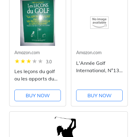
Amazon.com
Amazon.com
3.0
L'Année Golf
International, N°13
Les leçons du golf
1993/94
ou les apports du
Nombreuses
golf dans notre vie
Photographies et
professionnelle au
BUY NOW
BUY NOW
tous les
quotidien
Classements des
joueurs
Professionnels et
amateurs pour
l'année