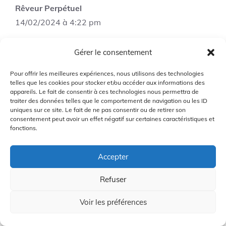
Rêveur Perpétuel
14/02/2024 à 4:22 pm
Gérer le consentement
Merci beaucoup pour ce guide détaillé sur
Pour offrir les meilleures expériences, nous utilisons des technologies
les possibilités de carrière dans le golf ! J’ai
telles que les cookies pour stocker et/ou accéder aux informations des
toujours été passionné par ce sport et
appareils. Le fait de consentir à ces technologies nous permettra de
traiter des données telles que le comportement de navigation ou les ID
j’aimerais en faire mon métier. Vos conseils
uniques sur ce site. Le fait de ne pas consentir ou de retirer son
et étapes sont très utiles pour m’aider à me
consentement peut avoir un effet négatif sur certaines caractéristiques et
fonctions.
lancer dans cette voie. Je vais suivre vos
recommandations et espère pouvoir
Accepter
réaliser mon rêve de travailler dans
l’industrie du golf.
Refuser
Connectez-vous pour répondre
Voir les préférences