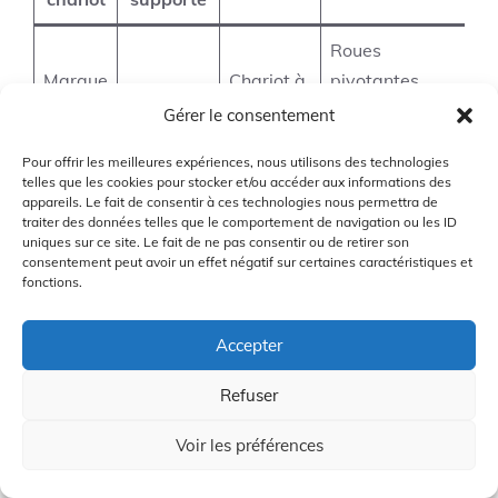
Roues
Marque
Chariot à
pivotantes,
18 kg
A
pousser
support pour
Gérer le consentement
parapluie
Pour offrir les meilleures expériences, nous utilisons des technologies
telles que les cookies pour stocker et/ou accéder aux informations des
Marque
Chariot à
Stabilité accrue,
25 kg
appareils. Le fait de consentir à ces technologies nous permettra de
B
tirer
poignée réglable
traiter des données telles que le comportement de navigation ou les ID
uniques sur ce site. Le fait de ne pas consentir ou de retirer son
consentement peut avoir un effet négatif sur certaines caractéristiques et
Commande à
fonctions.
Marque
Chariot
distance,
30 kg
C
électrique
réglage de la
Accepter
vitesse
Refuser
Nous espérons que ces recommandations vous
Voir les préférences
aideront à choisir le chariot de golf qui convient le
mieux à vos besoins. N’hésitez pas à prendre en