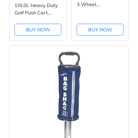
3 Wheel
10L0L Heavy Duty
Buggy/Push Cart
Golf Push Cart
Umbrella Holder,
Aluminium Alloy
BUY NOW
BUY NOW
Base Super Strong
Windproof,
Universal Umbrella
Stand for Mobility
Scooter, Stroller,...