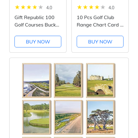
4.0
4.0
Gift Republic 100
10 Pcs Golf Club
Golf Courses Bucket
Range Chart Card 2
List Poster
x 3.5 inch Golfers
Quick Reference
BUY NOW
BUY NOW
Distance Card Golf
Club Range
Estimation Cheat
Sheet Golfing Guide
Card for Golf...