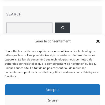
SEARCH
Search
LIENS
Gérer le consentement
PRIVACY POLICY
Pour offrir les meilleures expériences, nous utilisons des technologies
telles que les cookies pour stocker et/ou accéder aux informations des
À PROPOS DE NOUS
appareils. Le fait de consentir à ces technologies nous permettra de
traiter des données telles que le comportement de navigation ou les ID
uniques sur ce site. Le fait de ne pas consentir ou de retirer son
AVIS DE NON-RESPONSABILITÉ
consentement peut avoir un effet négatif sur certaines caractéristiques et
fonctions.
CONTACT US
Accepter
Refuser
2024 @Copyright by
Golffra.com
GOLFFRA