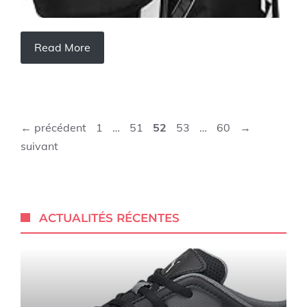
Read More
Page
Page
Page
Page
Page
←
précédent
1
…
51
52
53
…
60
→
suivant
ACTUALITÉS RÉCENTES