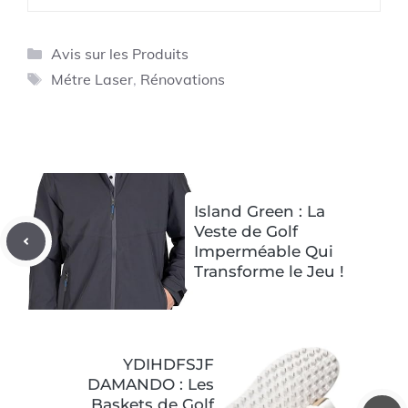
Catégories
Avis sur les Produits
Étiquettes
Métre Laser
,
Rénovations
Island Green : La
Veste de Golf
Imperméable Qui
Transforme le Jeu !
YDIHDFSJF
DAMANDO : Les
Baskets de Golf