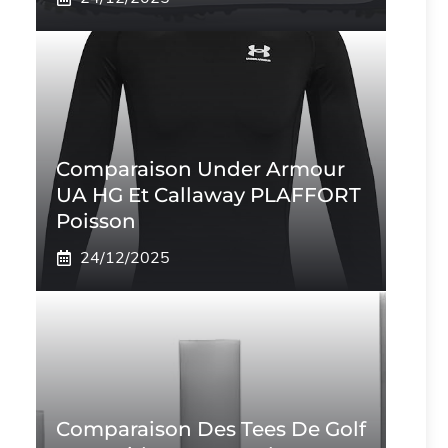
Comparaison Under Armour
UA HG Et Callaway PLAFFORT
Poisson
24/12/2025
Comparaison Des Tees De Golf