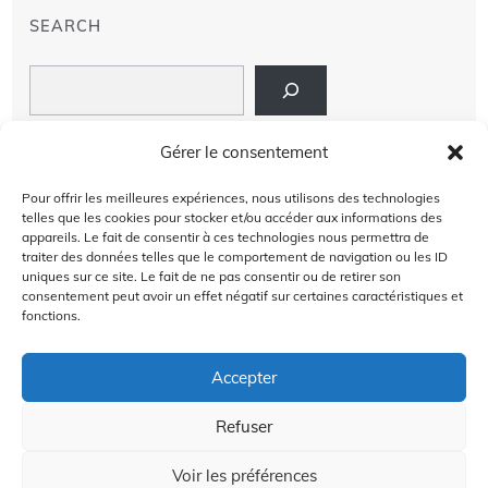
SEARCH
Search
LIENS
Gérer le consentement
PRIVACY POLICY
Pour offrir les meilleures expériences, nous utilisons des technologies
telles que les cookies pour stocker et/ou accéder aux informations des
À PROPOS DE NOUS
appareils. Le fait de consentir à ces technologies nous permettra de
traiter des données telles que le comportement de navigation ou les ID
uniques sur ce site. Le fait de ne pas consentir ou de retirer son
AVIS DE NON-RESPONSABILITÉ
consentement peut avoir un effet négatif sur certaines caractéristiques et
fonctions.
CONTACT US
Accepter
Refuser
2024 @Copyright by
Golffra.com
GOLFFRA
Voir les préférences