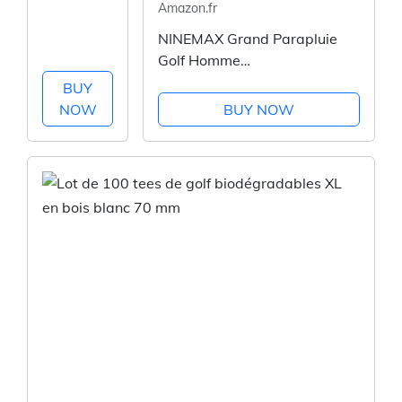
Amazon.fr
Feel Plus
NINEMAX Grand Parapluie
Golf Homme
Femme,137cm/157cm/172cm
BUY
Parapluies de Golf Anti
NOW
BUY NOW
Tempete,Automatique
Ombrelle Double Auvent
Resistant au Vent