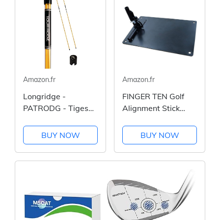
Amazon.fr
Amazon.fr
Longridge -
FINGER TEN Golf
PATRODG - Tiges
Alignment Stick
d'alignement de
Tiges Baton
golf Tour Rodz
Équipement
BUY NOW
BUY NOW
mixte adulte
d'entraînement
avec 2 Connecteurs
Lot de 2, Golf Swing
Visant Putting
Entraîneur
Entraîneur
Équipement...