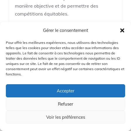
manière objective et de permettre des
compétitions équitables.
Gérer le consentement
Catégories
Articles Informatifs
Pour offrir les meilleures expériences, nous utilisons des technologies
telles que les cookies pour stocker et/ou accéder aux informations des
Étiquettes
Index
,
Parcours
appareils. Le fait de consentir à ces technologies nous permettra de
traiter des données telles que le comportement de navigation ou les ID
uniques sur ce site. Le fait de ne pas consentir ou de retirer son
consentement peut avoir un effet négatif sur certaines caractéristiques et
fonctions.
Accepter
Comment
entretenir et
Refuser
nettoyer vos clubs
de golf pour en
Voir les préférences
assurer la
longévité?