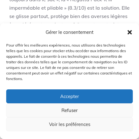
imperméable et pliable » (8.3/10) est la solution. Elle
se glisse partout, protège bien des averses légères
à modérées et convient parfaitement aux trajets
Gérer le consentement
urbains et aux randonnées courtes. Si l'on veut une
alternative plus élégante pour la ville au
Pour offrir les meilleures expériences, nous utilisons des technologies
printemps/automne, la « Parka longue femme
telles que les cookies pour stocker et/ou accéder aux informations des
appareils. Le fait de consentir à ces technologies nous permettra de
imperméable et ajustable » (7.7/10) offre style et
traiter des données telles que le comportement de navigation ou les ID
bonne protection pour les sorties quotidiennes.
uniques sur ce site. Le fait de ne pas consentir ou de retirer son
consentement peut avoir un effet négatif sur certaines caractéristiques et
fonctions.
Accepter
Guide pratique : choisir la
Refuser
veste coupe-vent et
imperméable qui convient
Voir les préférences