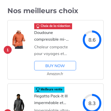
Nos meilleurs choix
Choix de la rédaction
Doudoune
8.6
compressible mi-
saison légère et
Chaleur compacte
1
imperméable
pour voyages et
randonnées
BUY NOW
Amazon.fr
Meilleure vente
Regatta Pack-It III
8.3
imperméable et
pliable
Imperméable ultra-