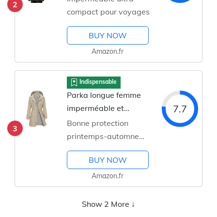
2
compact pour voyages
BUY NOW
Amazon.fr
Indispensable
Parka longue femme
7.7
imperméable et
ajustable
Bonne protection
3
printemps-automne
élégante
BUY NOW
Amazon.fr
Show 2 More ↓