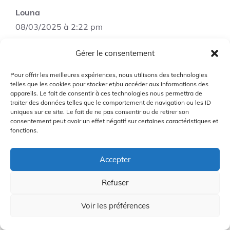
Louna
08/03/2025 à 2:22 pm
Gérer le consentement
Pour ma part, j’ai trouvé que le design
Pour offrir les meilleures expériences, nous utilisons des technologies
manquait un peu de style. Quelqu’un a des
telles que les cookies pour stocker et/ou accéder aux informations des
appareils. Le fait de consentir à ces technologies nous permettra de
recommandations pour une housse qui a un
traiter des données telles que le comportement de navigation ou les ID
meilleur look ?
uniques sur ce site. Le fait de ne pas consentir ou de retirer son
consentement peut avoir un effet négatif sur certaines caractéristiques et
fonctions.
Connectez-vous pour répondre
Accepter
Refuser
Choupette
Voir les préférences
08/03/2025 à 5:11 pm