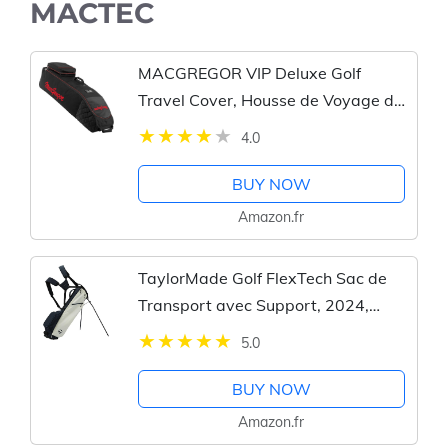
MACTEC
MACGREGOR VIP Deluxe Golf
Travel Cover, Housse de Voyage de
Golf à roulettes MacGregor VIP
4.0
Deluxe, Noir/Rouge Homme,
Schwarz/Rot, Einheitsgröße -
BUY NOW
MACTC003-BR
Amazon.fr
TaylorMade Golf FlexTech Sac de
Transport avec Support, 2024,
Ivoire - Bleu Marine foncé
5.0
BUY NOW
Amazon.fr