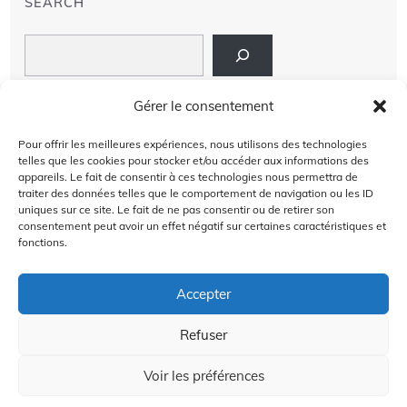
SEARCH
Search
LIENS
Gérer le consentement
PRIVACY POLICY
Pour offrir les meilleures expériences, nous utilisons des technologies
telles que les cookies pour stocker et/ou accéder aux informations des
À PROPOS DE NOUS
appareils. Le fait de consentir à ces technologies nous permettra de
traiter des données telles que le comportement de navigation ou les ID
uniques sur ce site. Le fait de ne pas consentir ou de retirer son
AVIS DE NON-RESPONSABILITÉ
consentement peut avoir un effet négatif sur certaines caractéristiques et
fonctions.
CONTACT US
Accepter
Refuser
2024 @Copyright by
Golffra.com
GOLFFRA
Voir les préférences