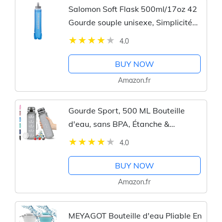
Salomon Soft Flask 500ml/17oz 42
Gourde souple unisexe, Simplicité
d’utilisation, Confort, Valve à débit
4.0
élevé, Bleu
BUY NOW
Amazon.fr
Gourde Sport, 500 ML Bouteille
d'eau, sans BPA, Étanche &
Réutilisable, avec Filtre et Marqueur
4.0
de Temps, Convient pour le
Camping, le Cyclisme, la...
BUY NOW
Amazon.fr
MEYAGOT Bouteille d'eau Pliable En