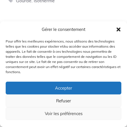
Gourde
,
Isotherme
Gérer le consentement
Pour offrir les meilleures expériences, nous utilisons des technologies
Top 6 Télémètres
telles que les cookies pour stocker et/ou accéder aux informations des
Laser à ne pas
appareils. Le fait de consentir à ces technologies nous permettra de
manquer
traiter des données telles que le comportement de navigation ou les ID
uniques sur ce site. Le fait de ne pas consentir ou de retirer son
consentement peut avoir un effet négatif sur certaines caractéristiques et
fonctions.
Les tournois de
Accepter
golf les plus
populaires chez
Refuser
les amateurs
Voir les préférences