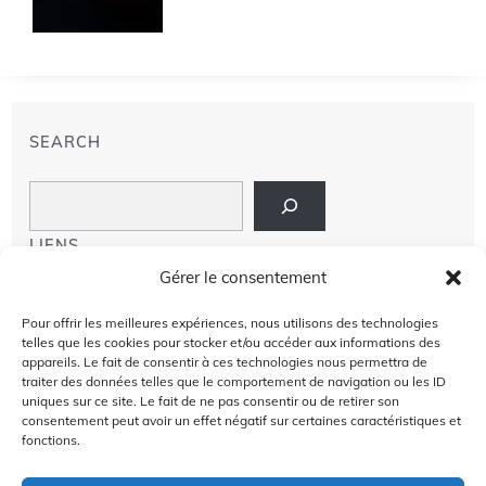
SEARCH
Search
LIENS
Gérer le consentement
PRIVACY POLICY
Pour offrir les meilleures expériences, nous utilisons des technologies
telles que les cookies pour stocker et/ou accéder aux informations des
À PROPOS DE NOUS
appareils. Le fait de consentir à ces technologies nous permettra de
traiter des données telles que le comportement de navigation ou les ID
AVIS DE NON-RESPONSABILITÉ
uniques sur ce site. Le fait de ne pas consentir ou de retirer son
consentement peut avoir un effet négatif sur certaines caractéristiques et
fonctions.
CONTACT US