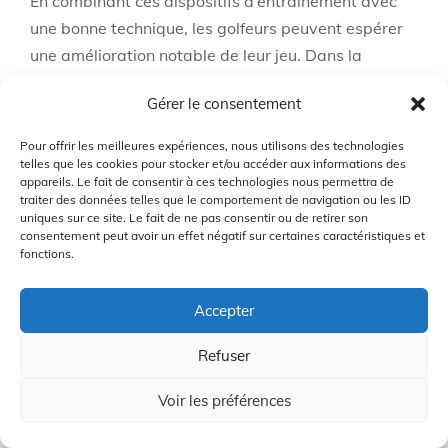
En combinant ces dispositifs d’entraînement avec
une bonne technique, les golfeurs peuvent espérer
une amélioration notable de leur jeu. Dans la
section suivante, nous aborderons comment la
Gérer le consentement
technologie transforme l’expérience de jeu,
notamment avec les montres et GPS de golf.
Pour offrir les meilleures expériences, nous utilisons des technologies
telles que les cookies pour stocker et/ou accéder aux informations des
appareils. Le fait de consentir à ces technologies nous permettra de
La technologie au
traiter des données telles que le comportement de navigation ou les ID
uniques sur ce site. Le fait de ne pas consentir ou de retirer son
service du golf :
6
consentement peut avoir un effet négatif sur certaines caractéristiques et
fonctions.
montres et GPS de
golf
Accepter
Refuser
La technologie a véritablement révolutionné le
monde du golf, offrant aux joueurs des outils pour
Voir les préférences
optimiser leur expérience sur le parcours. Parmi ces
innovations, les montres intelligentes et les GPS de