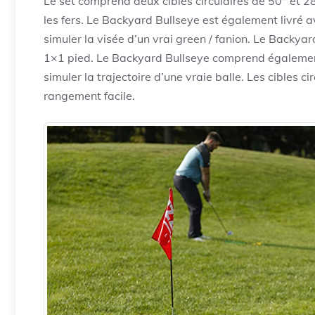
Le set comprend deux cibles circulaires de 50″ et 2
les fers. Le Backyard Bullseye est également livré a
simuler la visée d’un vrai green / fanion. Le Backya
1×1 pied. Le Backyard Bullseye comprend égalemen
simuler la trajectoire d’une vraie balle. Les cibles c
rangement facile.