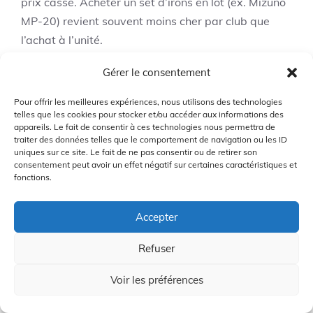
prix cassé. Acheter un set d’irons en lot (ex. Mizuno
MP-20) revient souvent moins cher par club que
l’achat à l’unité.
Gérer le consentement
Penser au fitting même pour
de l’occasion
Pour offrir les meilleures expériences, nous utilisons des technologies
telles que les cookies pour stocker et/ou accéder aux informations des
appareils. Le fait de consentir à ces technologies nous permettra de
Un fitting basique (session statique ou 30–45 min
traiter des données telles que le comportement de navigation ou les ID
uniques sur ce site. Le fait de ne pas consentir ou de retirer son
sur simulateur) coûte souvent 20–60 € mais peut
consentement peut avoir un effet négatif sur certaines caractéristiques et
transformer un club déjà performant en outil adapté
fonctions.
à son swing. Beaucoup de pros proposent aussi un
fitting “à la carte” pour un driver d’occasion — c’est
Accepter
souvent l’amélioration la plus rentable. Exemple : un
Refuser
driver remis à neuf + fitting peut valoir mieux qu’un
driver neuf mal adapté.
Voir les préférences
Prioriser son investissement