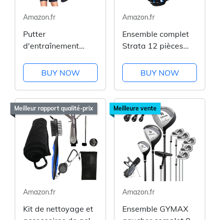
Amazon.fr
Amazon.fr
Putter
Ensemble complet
d'entraînement
Strata 12 pièces
portable pour
pour golf
homme et enfant
BUY NOW
BUY NOW
Meilleur rapport qualité-prix
Meilleure vente
Amazon.fr
Amazon.fr
Kit de nettoyage et
Ensemble GYMAX